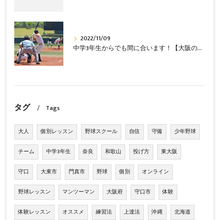
2022/11/09
中学3年生からでも間に合います！【大阪の野球教室 野球塾】
タグ
Tags
大人
個別レッスン
野球スクール
自信
守備
少年野球
チーム
中学3年生
奈良
和歌山
投げ方
東大阪
守口
大東市
門真市
野球
個別
オンライン
野球レッスン
マンツーマン
大阪府
守口市
体験
体験レッスン
オススメ
練習法
上達法
沖縄
北海道