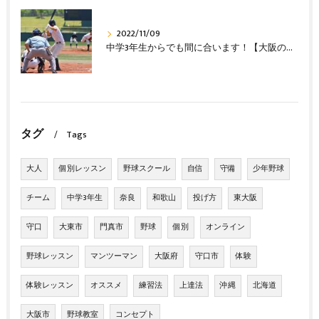
2022/11/09
中学3年生からでも間に合います！【大阪の野球教室 野球塾】
タグ
Tags
大人
個別レッスン
野球スクール
自信
守備
少年野球
チーム
中学3年生
奈良
和歌山
投げ方
東大阪
守口
大東市
門真市
野球
個別
オンライン
野球レッスン
マンツーマン
大阪府
守口市
体験
体験レッスン
オススメ
練習法
上達法
沖縄
北海道
大阪市
野球教室
コンセプト