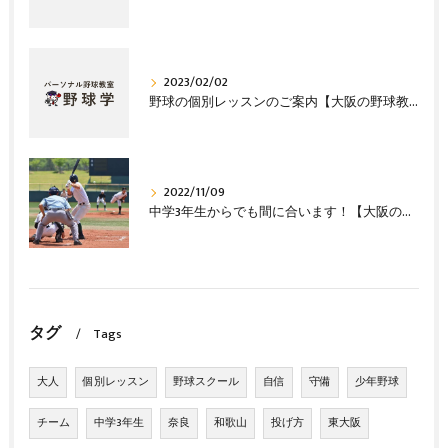
2023/02/02
野球の個別レッスンのご案内【大阪の野球教室 野球塾】
2022/11/09
中学3年生からでも間に合います！【大阪の野球教室 野球塾】
タグ
Tags
大人
個別レッスン
野球スクール
自信
守備
少年野球
チーム
中学3年生
奈良
和歌山
投げ方
東大阪