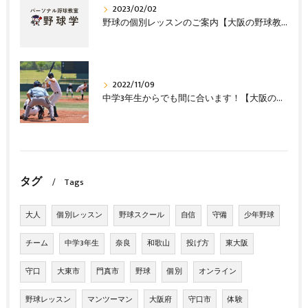
2023/02/02
野球の個別レッスンのご案内【大阪の野球教室 野球塾】
2022/11/09
中学3年生からでも間に合います！【大阪の野球教室 野球塾】
タグ
Tags
大人
個別レッスン
野球スクール
自信
守備
少年野球
チーム
中学3年生
奈良
和歌山
投げ方
東大阪
守口
大東市
門真市
野球
個別
オンライン
野球レッスン
マンツーマン
大阪府
守口市
体験